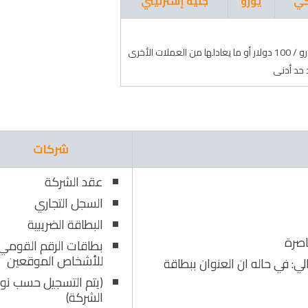
كي
يورو
جنيه إسترليني
 حد أدنى
شركات
عقد الشركة
السجل التجاري
البطاقة الضريبية
اصرة
بطاقات الرقم القومي
للأشخاص الموقعين
الي: في حاله ان العنوان ببطاقة
(يتم التسجيل حسب نو
الشركة)