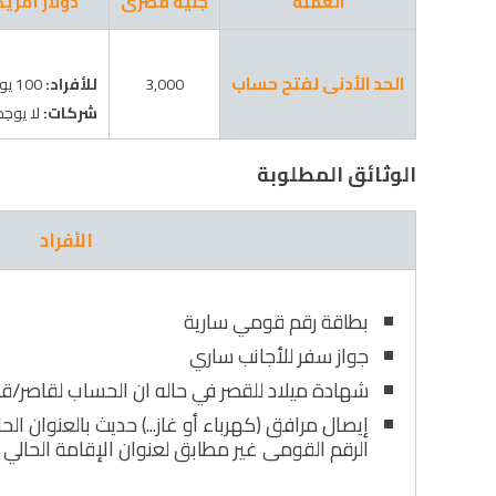
العملة
جنية مصرى
دولار أمري
الحد الأدنى لفتح حساب
3,000
للأفراد:
100 يورو / 100 دولار أو ما يعادلها من العملات الأخرى
شركات:
لا يوجد
الوثائق المطلوبة
الأفراد
بطاقة رقم قومي سارية
جواز سفر للأجانب ساري
شهادة ميلاد للقصر في حاله ان الحساب لقاصر/ق
إيصال مرافق (كهرباء أو غاز...) حديث بالعنوان الح
الرقم القومى غير مطابق لعنوان الإقامة الحالي