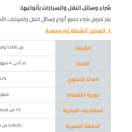
شراء وسائل النقل والسيارات بأنواعها:
يتم تمويل شراء جميع أنواع وسائل النقل والمركبات الأ
1. المنتج: أنشطة غير رسمية
القيمة
من 5,000 والحد الأقصى 150,000
المدة
حد أدنى 4 شهور و حد اقصى 48 شهر
العائد السنوي
42% متناق
دورية الأقساط
شهرى
المصاريف الإدارية
1% من قيمة التمويل الممنوح
الدمغة النسبية
0.002% من قيمة أصل التمويل