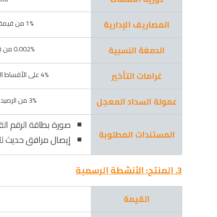
المصاريف الإدارية
1% من قيمة التمويل الممنوح
الدمغة النسبية
0.002% من قيمة أصل التمويل
غرامات التأخير
4% على الأقساط المتأخرة بحد أدني 20 جم
عمولة السداد المعجل
3% من الرصيد القائم وقت السداد
صورة بطاقة الرقم ال
المستندات المطلوبة
إيصال مرافق حديث لل
3. المنتج: الأنشطة الرسمية
القيمة