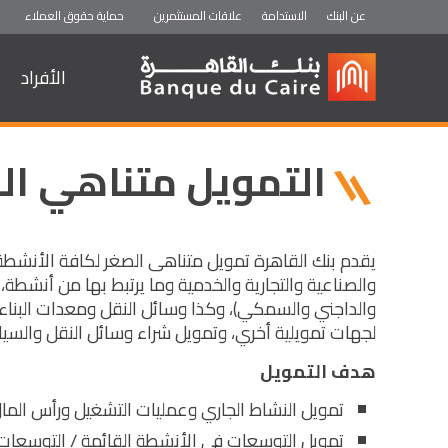
عن البنك
الاستدامة
علاقات المستثمرين
حماية حقوق العملاء
الأفراد
ثروة ELECT
ثروة Prime
التمويل متناهي ال
يقدم بنك القاهرة تمويل متناهى الصغر لكافة الأنشطة 
والصناعية والتجارية والخدمية وما يرتبط بها من أنشطة،
والداجني والسمكي)، وكذا وسائل النقل ومعدات البناء بك
لجهات تمويلية أخري، وتمويل شراء وسائل النقل والسيارات
هدف التمويل
تمويل النشاط الجاري وعمليات التشغيل ورأس المال
تمويل التوسعات في الأنشطة القائمة / التوسعات 