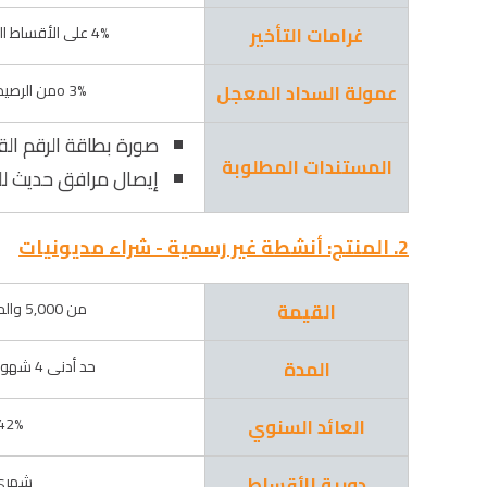
غرامات التأخير
4% على الأقساط المتأخرة بحد أدني 20 جم
عمولة السداد المعجل
3% oمن الرصيد القائم وقت السداد
صورة بطاقة الرقم ال
المستندات المطلوبة
إيصال مرافق حديث لل
2. المنتج: أنشطة غير رسمية - شراء مديونيات
القيمة
من 5,000 والحد الأقصى 100,000
المدة
حد أدنى 4 شهور و حد اقصى 48 شهر
العائد السنوي
42% متناق
دورية الأقساط
شهرى