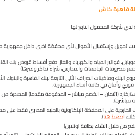
ظة قاهرة كاش
دي شركة المحمول التابع لها
ات تحويل وإستقبال الأموال لأي محفظة اخرى داخل جمهورية م
بايل، فواتير المياه والكهرباء والغاز، دفع أقساط قروض بنك القا
دفع مصروفات الجامعات والمدارس، شراء تذاكر وغيرها)
 البنك وماكينات الصراف الألى التابعة لبنك القاهرة والبنوك ال
فوري وأمان في كافة أنحاء الجمهورية.
ركارد (ائتمان – الخصم مباشر – المدفوعة مقدما) المصدرة من ب
مباشرة).
 الخارجية على المحفظة الإلكترونية بالجنيه المصري فقط على مدا
كلاء
اضغط هنا
).
فع من خلال انشاء بطاقة اونلاين)