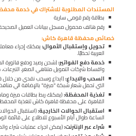
المستندات المطلوبة للاشتراك في خدمة محف
بطاقة رقم قومي سارية
رقم هاتف محمول مسجل ببيانات العميل الصحيحة ل
خصائص محفظة قاهرة كاش:
تحويل وإستقبال الأموال:
يمكنك إجراء معامل
العربية لحظيًا.
خدمة دفع الفواتير:
(شحن رصيد ودفع فاتورة المو
واقساط شركات التمويل متناهي الصغر، التبرعات، 
السحب والايداع:
(ايداع وسحب نقدي من خلال فروع
التي تحمل شعار شبكة "ميزة" بالإضافة الي منافذ 
تغذية المحفظة:
(يمكنك ربط بطاقات ميزة وماست
القاهرة على محفظة قاهرة كاش لتغذية المحفظة 
استقبال الحوالات الخارجية:
(استقبال الحوالات
الساعة طوال أيام الأسبوع للاطلاع على قائمة الو
شراء عبر الإنترنت:
(يمكن اجراء عمليات شراء والد