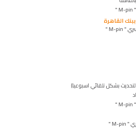
القائمة
"
بنك القاهرة
M-pi "
لتحديث بشكل تلقائي اسبوعيا)
د
"
M- "