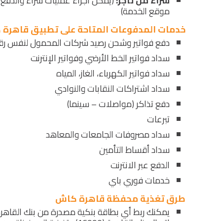
شراء من تاجر:
(يمكن اجراء عمليات شراء والدفع با
موقع الخدمة)
خدمات المدفوعات المتاحة على تطبيق قاهرة
دفع فواتير وشحن رصيد شركات المحمول لنفس رقم
سداد فواتير الخط الأرضي وفواتير الإنترنت
سداد فواتير الكهرباء، الغاز، المياه
سداد اشتراكات النقابات والنوادي
دفع تذاكر (مواصلات – سينما)
تبرعات
سداد مصروفات الجامعات والمعاهد
سداد أقساط التأمين
الدفع عبر الانترنت
خدمات فوري باي
طرق تغذية محفظة قاهرة كاش
يمكنك ربط أي بطاقة بنكية مصدرة من بنك القاهرة