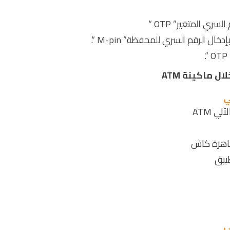
ري المتغير” OTP “
ل ماكينة ATM
ي
ي ATM
قاهرة كاش
ي