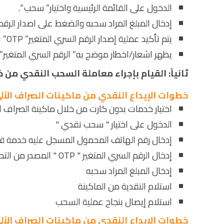
الدخول على القائمة الرئيسية واختيار” سحب “.
إدخال المبلغ المراد سحبه والضغط على اصدار الرقم الس
يتم تأكيد عملية إصدار الرقم السري المتغير” OTP” بإدخال الرقم السري للمحفظة” M-pin “.
يظهر اشعار/اخطار موضح به” الرقم السري المتغير” OTP “.
ثانياً: القيام بإجراء معاملة السحب النقدي من خلا
خطوات الإيداع النقدي من ماكينات الصراف الآل
اختيار خدمات بدون كارت من خلال ماكينة الصراف الآل
الدخول على اختيار " سحب نقدي "
إدخال رقم الهاتف المحمول المسجل عليه خدمة 
إدخال الرقم السري المتغير " OTP " المصدر من التطبيق
إدخال المبلغ المراد سحبه
استلام النقدية من الماكينة
استلام إيصال بنجاح عملية السحب
خطوات الإيداع النقدي من ماكينات الصراف الآل