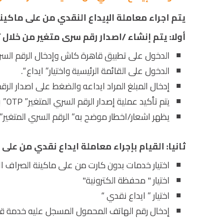
يتم اجراء معاملة الإيداع النقدي من على ماكينة ATM بالخطوات التالي
أولا: يتم إنشاء /اصدار رقم سرى متغير من خلال
الدخول على تطبيق قاهرة كاش وإدخال الرقم السري” -pin
الدخول على القائمة الرئيسية واختيار” ايداع “.
إدخال المبلغ المراد ايداعه والضغط على اصدار الرقم الس
يتم تأكيد عملية إصدار الرقم السري المتغير” OTP” بإدخال الرقم السري للمحفظة” M-pin “.
يظهر اشعار/اخطار موضح به” الرقم السري المتغير” OTP “.
ثانيا: القيام بإجراء معاملة ايداع نقدي من على ماك
اختيار خدمات بدون كارت من على ماكينة الصراف الآلي 
اختيار " محفظة الكترونية"
اختيار ” ايداع نقدي “
إدخال رقم الهاتف المحمول المسجل عليه خدمة ق