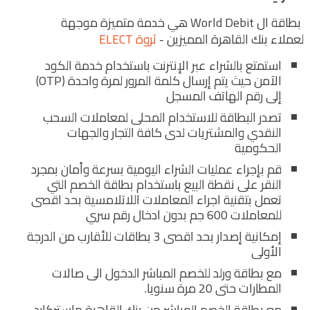
بطاقة ال World Debit هي خدمة متميزة موجهة
لعملاء بنك القاهرة المميزين -
ثروة ELECT
استمتع بالشراء عبر الإنترنت باستخدام خدمة الكود
الآمن حيث يتم إرسال كلمة المرور لمرة واحدة (OTP)
إلى رقم الهاتف المسجل
تصدر البطاقة للاستخدام المحلى لمعاملات السحب
النقدي والمشتريات لدى كافة التجار والجهات
الحكومية
قم بإجراء عمليات الشراء اليومية بسرعة وأمان بمجرد
النقر على نقطة البيع باستخدام بطاقة الخصم التي
تعمل بتقنية اجراء المعاملات اللاتلامسية بحد اقصى
للمعاملات 600 جم بدون ادخال رقم سري
إمكانية إصدار بحد اقصى 3 بطاقات للأقارب من الدرجة
الأولى
مع بطاقة ورلد للخصم المباشر الدخول الى صالات
المطارات حتى 20 مرة سنويا.
مع بطاقة الخصم المباشر من بنك القاهرة ماستركارد