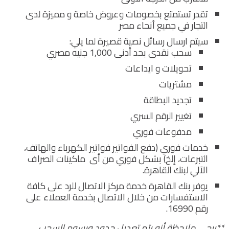
تقدر تستمتع بخصومات وعروض خاصة و مميزة لدى
التجار في جميع أنحاء مصر
سيتم ارسال رسائل نصية قصيرة لما يلي:
سحب نقدى بحد أدنى 1,000 جنيه مصري
تحويلات و ايداعات
مشتريات
تجديد البطاقة
تغيير الرقم السري
مدفوعات فوري
خدمات فوري (دفع الفواتير فواتير الكهرباء والهاتف،
التبرعات، إلخ) بشكل فوري من أى ماكينات الصراف
الآلي لبنك القاهرة.
يوفر بنك القاهرة خدمة مركز الاتصال للرد على كافة
الاستفسارات من خلال الاتصال بخدمة العملاء على
رقم 16990.
**يرجى ملاحظة أنه يتم تعديل حدود ورسوم السحب