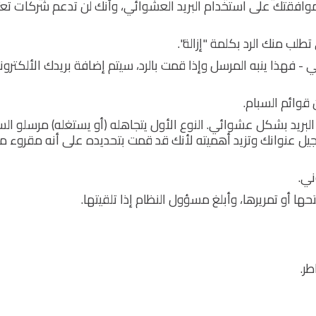
وافقتك على استخدام البريد العشوائي، وأنك لن تدعم شركات تع
 تطلب منك الرد بكلمة "إزالة".
 - فهذا ينبه المرسل وإذا قمت بالرد، سيتم إضافة بريدك الألكترون
 قوائم السبام.
بريد بشكل عشوائي. النوع الأول يتجاهله (أو يستغله) مرسلو الس
تسجيل عنوانك وتزيد أهميته لأنك قد قمت بتحديده على أنه مقروء م
ني.
ها أو تمريرها، وأبلغ مسؤول النظام إذا تلقيتها.
ر.