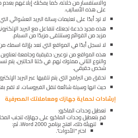
والاستفسار من خلاله، كما يمكنك إبلاغهم بعدم م
على هذه الأساليب.
لا ترد أبدًا على تعليمات رسالة البريد العشوائي التي
هذه مجرد خدعة لجعلك تتفاعل مع البريد الإلكتروني
مزيد من القوائم وستتلقى مزيدًا من السبام.
لا تسجل أبدًا في المواقع التي تعد بإزالة اسمك من
هذه المواقع من نوعين: حقيقية وجامعة لعناوين ال
والنوع الثاني مملوك لهم. في كلتا الحالتين، يتم 
شخص حقيقي.
تحقق من البرامج التي يتم تلقيها عبر البريد الإلكترو
حيث انها وسيلة شائعة لنقل الفيروسات. لا تقم بفتح
إرشادات لحماية جهازك ومعاملاتك المصرفية
تعطيل وحدات الماكرو:
قم بتعطيل وحدات الماكرو على جهازك لتجنب المخاط
لتهيئة ذلك، افتح برنامج Word 2000، ثم:
اختر "الأدوات".