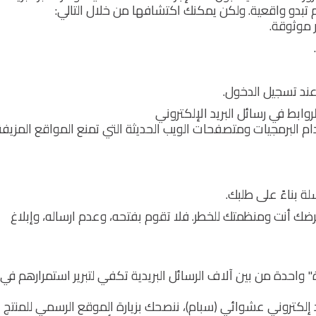
بدو واقعية. ولكن يمكنك اكتشافها من خلال التالي:
 موثوقة.
عند تسجيل الدخول.
وابط في رسائل البريد الإلكتروني
م البرمجيات ومتصفحات الويب الحديثة التي تمنع المواقع المزيفة
ة بناءً على طلبك.
عرضك أنت ومنظمتك للخطر. فلا تقوم بفتحه، وعدم ارساله، وإبلاغ
ة" واحدة من بين آلاف الرسائل البريدية تكفي لتبرير استمرارهم ف
ريد إلكتروني عشوائي (سبام)، ننصحك بزيارة الموقع الرسمي للمنتج