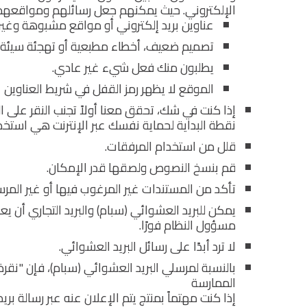
الإلكتروني. حيث يمكنهم جعل رسائلهم ومواقعهم ت
عناوين بريد إلكتروني أو مواقع مشبوهة وغير
تصميم ضعيف، أخطاء مطبعية أو تهجئة سيئة.
يطلبون منك فعل شيء غير عادي.
الموقع لا يظهر رمز القفل في شريط العناوين 
إذا كنت في شك، تحقق معنا أولاً تجنب النقر على الر
نقطة البداية لحماية نفسك عبر الإنترنت هي استخدا
قلل من استخدام المرفقات.
قم بنسخ النصوص ولصقها قدر الإمكان.
تأكد من المستندات غير المرغوب فيها أو غير المرسل
يمكن للبريد العشوائي (سبام) والبريد التجاري أن ي
مسؤول النظام فورًا.
لا ترد أبدًا على رسائل البريد العشوائي.
بالنسبة لمرسلي البريد العشوائي (سبام)، فإن "نقر
الممارسة
إذا كنت مهتماً بمنتج يتم الإعلان عنه عبر رسالة ب