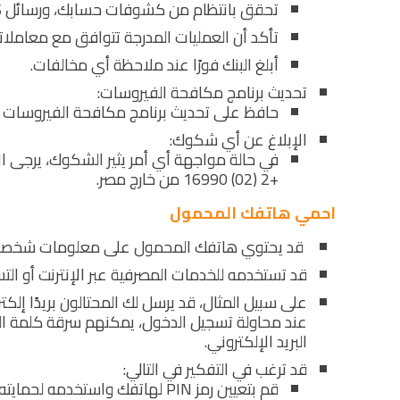
تحقق بانتظام من كشوفات حسابك، ورسائل SMS المرتبطة بالمعاملات، وتأكيدات الطلبات.
تأكد أن العمليات المدرجة تتوافق مع معاملات
أبلغ البنك فورًا عند ملاحظة أي مخالفات.
تحديث برنامج مكافحة الفيروسات:
حافظ على تحديث برنامج مكافحة الفيروسات 
الإبلاغ عن أي شكوك:
+2 (02) 16990 من خارج مصر.
احمي هاتفك المحمول
قد يحتوي هاتفك المحمول على معلومات شخصي
قد تستخدمه للخدمات المصرفية عبر الإنترنت أو الت
على سبيل المثال، قد يرسل لك المحتالون بريدًا إل
عند محاولة تسجيل الدخول، يمكنهم سرقة كلمة المرو
البريد الإلكتروني.
قد ترغب في التفكير في التالي:
قم بتعيين رمز PIN لهاتفك واستخدمه لحمايته.