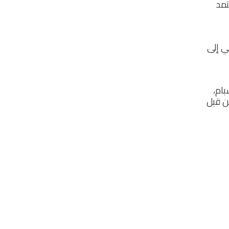
تمد
ي إلى
بام،
ن قبل