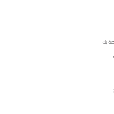
صة بك
ى