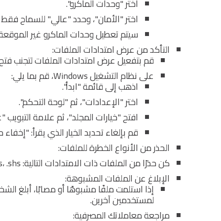
اختر "وحدات الماكرو".
اختر "الأمان"، وحدد "عالي" للسماح فقط
سيتم تعطيل وحدات الماكرو غير الموقعة تل
التأكد من عرض امتدادات الملفات:
قم بتفعيل عرض امتدادات الملفات لتجنب فتح
على نظام التشغيل Windows، قم بما يلي:
اذهب إلى قائمة "ابدأ".
اختر "الإعدادات"، ثم "لوحة التحكم".
افتح "خيارات المجلد"، ثم علامة التبويب "
قم بإلغاء تحديد الخيار الذي يقرأ: "إخفاء
الحذر من الأنواع الخطرة للملفات:
كن حذرًا من الملفات ذات الامتدادات التالية: exe، .vbs، .shs.، وغيرها من الملفات غير المألوفة.
الإبلاغ عن الملفات المشبوهة:
إذا استلمت ملفًا مشبوهًا أو مصابًا، أبلغ ا
لمستخدمين آخرين.
مراجعة معاملاتك المصرفية: