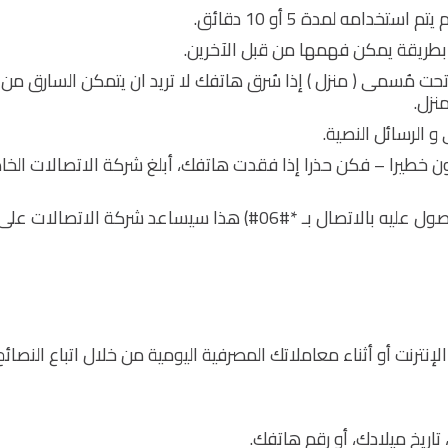
خدامه لمدة 5 أو 10 دقائق.
 بطريقة يمكن فهمها من قبل الآخرين.
تحت مُسمى ( منزل ) إذا سُرق هاتفك لا تريد ان يتمكن السارق من
نزل.
و الرسائل النصية.
ن خطيرا – فكن حذرا إذا فقدت هاتفك، أبلغ شركة الاتصالات الخا
احتفظ برقم IMEI الخاص بهاتفك (يمكنك الحصول عليه بالاتصال بـ *#06#) هذا سيساعد شركة الاتصالات عل
نترنت أو أثناء معاملاتك المصرفية اليومية من خلال اتباع النصائح
اريخ ميلادك، أو رقم هاتفك.